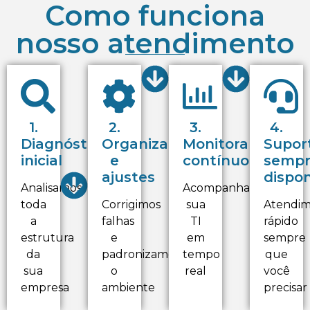
Como funciona
nosso atendimento
1.
2.
3.
4.
Diagnóstico
Organização
Monitoramento
Supor
inicial
e
contínuo
semp
ajustes
dispon
Analisamos
Acompanhamos
toda
Corrigimos
sua
Atendi
a
falhas
TI
rápido
estrutura
e
em
sempre
da
padronizamos
tempo
que
sua
o
real
você
empresa
ambiente
precisar