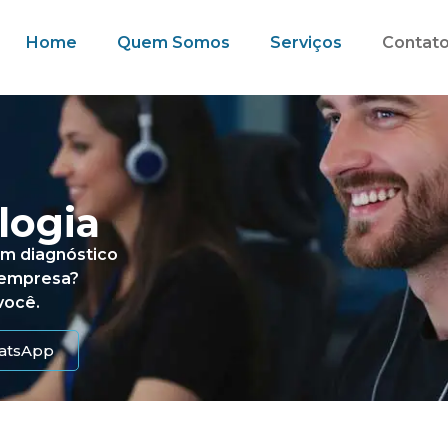
Home
Quem Somos
Serviços
Contat
logia
 um diagnóstico
 empresa?
você.
atsApp