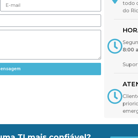
todo 
do Rio
HOR
Segun
8:00 
Supor
Mensagem
ATE
Clien
prior
emerg
uma TI mais confiável?