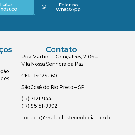
licitar
Falar no
nóstico
WhatsApp
iços
Contato
Rua Martinho Gonçalves, 2106 –
Vila Nossa Senhora da Paz
nção
CEP: 15025-160
edes
São José do Rio Preto – SP
(17) 3121-9441
(17) 98151-9902
contato@multiplustecnologia.com.br