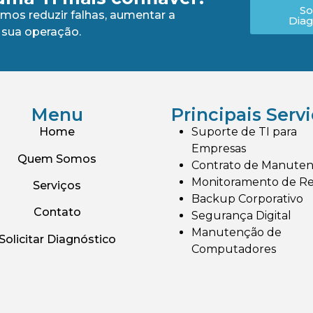
So
os reduzir falhas, aumentar a
Diag
 sua operação.
Menu
Principais Serv
Home
Suporte de TI para
Empresas
Quem Somos
Contrato de Manute
Monitoramento de R
Serviços
Backup Corporativo
Contato
Segurança Digital
Manutenção de
Solicitar Diagnóstico
Computadores